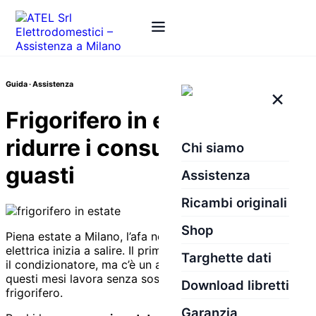
Guida · Assistenza
×
Frigorifero in estate: come
ridurre i consumi ed evitare
Chi siamo
guasti
Assistenza
Ricambi originali
Shop
Piena estate a Milano, l’afa non dà tregua e la bolletta
elettrica inizia a salire. Il primo indiziato è quasi sempre
Targhette dati
il condizionatore, ma c’è un altro elettrodomestico che in
questi mesi lavora senza sosta, giorno e notte: il
Download libretti
frigorifero.
Garanzia