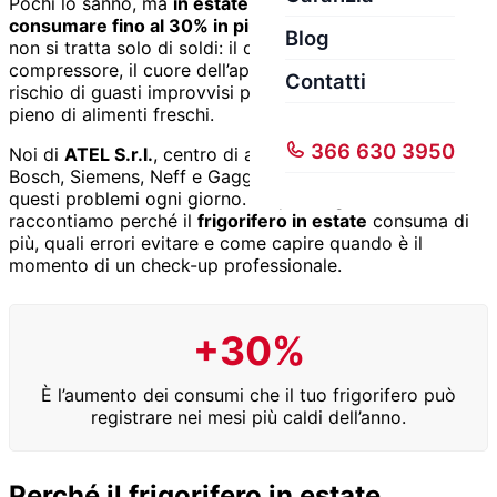
Pochi lo sanno, ma
in estate il frigorifero può
consumare fino al 30% in più
rispetto ai mesi freddi. E
Blog
non si tratta solo di soldi: il caldo mette sotto stress il
compressore, il cuore dell’apparecchio, aumentando il
Contatti
rischio di guasti improvvisi proprio quando il frigo è
pieno di alimenti freschi.
366 630 3950
Noi di
ATEL S.r.l.
, centro di assistenza autorizzato
Bosch, Siemens, Neff e Gaggenau a Milano, affrontiamo
questi problemi ogni giorno. In questa guida ti
raccontiamo perché il
frigorifero in estate
consuma di
più, quali errori evitare e come capire quando è il
momento di un check-up professionale.
+30%
È l’aumento dei consumi che il tuo frigorifero può
registrare nei mesi più caldi dell’anno.
Perché il frigorifero in estate